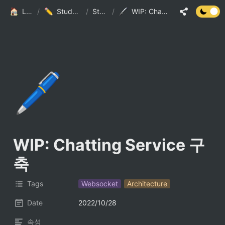
LSJ HOME
/
Study And Practice
/
StudyList
/
WIP: Chatting Service 구축
🖊️
WIP: Chatting Service 구
축
Tags
Websocket
Architecture
Date
2022/10/28
속성