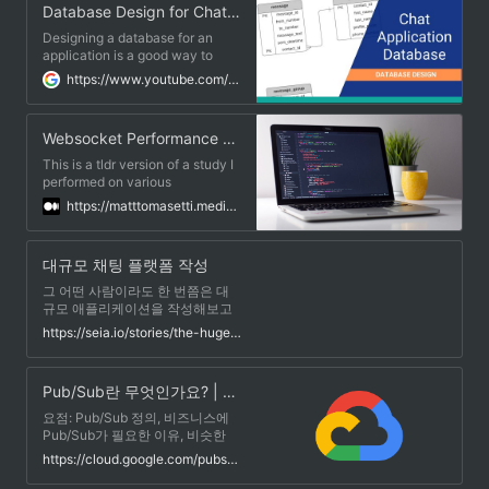
Database Design for Chat Application
that doing horizontal scaling for
it is not nearly as straightforward
Designing a database for an
as with a typical REST API.
application is a good way to
learn and practice your
https://www.youtube.com/watch?v=xL_tYrEcP9M
database design skills. In this
video, we have a fictional "chat
application", similar to WhatsApp
Websocket Performance Comparison
or Messenger. We have a few
requirements and we want to
This is a tldr version of a study I
design a database that could
performed on various
store the required information.
websocket server
https://matttomasetti.medium.com/websocket-performance-comparison-10dc89367055
implementations. The full length
report can be found here. Find
the source code for each server
대규모 채팅 플랫폼 작성
and the client on GitHub Ready-
made environments are
그 어떤 사람이라도 한 번쯤은 대
available on Docker Hub View
규모 애플리케이션을 작성해보고
the raw data from each
테스트해보고 싶을 때가 있을 것입
https://seia.io/stories/the-huge-messaging-platform/
benchmark tests here The
니다. 그리고 요즘 저는 다시 이전
purpose of this benchmark is to
에 아쉬웠던 프로젝트 중 하나인
determine which programming
채팅 애플리케이션을 더욱 더 덜
Pub/Sub란 무엇인가요? | Cloud Pub/Sub 문서 | Google Cloud
language/library offers the best
아쉽게 만들어보기로 했습니다. 성
performance in a websocket
능 그리고 아키텍쳐까지 모든 부분
요점: Pub/Sub 정의, 비즈니스에
application.
에서 애플리케이션을 향상시키고
Pub/Sub가 필요한 이유, 비슷한
싶었습니다. 저의 목표는 어떠한
기술과 비교되는 Pub/Sub의 장점
https://cloud.google.com/pubsub/docs/overview?hl=ko
규모에서도 최소한의 자원으로 가
을 이해합니다. 또한 검색어 주제,
볍게 클러스터링하고 동작하는 애
게시자, 구독자를 포함하여