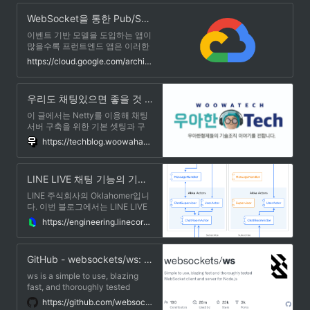
플리케이션입니다.
Pub/Sub의 핵심 개념을 알아봅니
WebSocket을 통한 Pub/Sub 메시지 스트림 | 클라우드 아키텍처 센터 | Google Cloud
다. Pub/Sub를 통해 서비스는 비
동기적으로 100밀리초의 지연 시
이벤트 기반 모델을 도입하는 앱이
간으로 통신할 수 있습니다.
많을수록 프런트엔드 앱은 이러한
Pub/Sub는 데이터를 수집하고 배
아키텍처의 토대가 되는 메시지 서
https://cloud.google.com/architecture/streaming-cloud-pub-sub-messages-over-websockets?hl=ko
포하는 스트리밍 분석 및 데이터
비스에 간단하면서도 편리하게 연
통합 파이프라인에 사용됩니다.
결할 수 있어야 합니다. 웹브라우
저 클라이언트에 데이터를 스트림
우리도 채팅있으면 좋을 것 같아요. | 우아한형제들 기술블로그
하기 위한 몇 가지 옵션이 있는데,
이 중 가장 일반적인 것은
이 글에서는 Netty를 이용해 채팅
WebSocket입니다. 이 가이드에서
서버 구축을 위한 기본 셋팅과 구
는 Pub/Sub 주제에 게시되는 메시
조에 집중해 이야기를 전개합니다.
https://techblog.woowahan.com/2681/
지 스트림을 구독하는 프로세스를
실제 운영환경에서 서비스되는 시
설치하고 웹 서버를 통해 이러한
스템을 만드는 과정은 많은 고민과
메시지를 WebSockets에 연결된
트러블슈팅이 필요하기 때문에 자
LINE LIVE 채팅 기능의 기반이 되는 아키텍처
클라이언트로 라우팅하는 방법을
칫 주제와 조금만 벗어나도 이야기
설명합니다.
가 우왕좌왕해질 수 있기 때문입니
LINE 주식회사의 Oklahomer입니
다. 따라서 비지니스 로직이 담긴
다. 이번 블로그에서는 LINE LIVE
서비스레벨과 데이터 설계 부분은
라는 동영상 송출 서비스의 채팅
https://engineering.linecorp.com/ko/blog/the-architecture-behind-chatting-on-line-live/
제외됐음을 알려드립니다. 저는 신
기능이 어떻게 구성되어 있는지 소
사업부문에서 영상기반 소셜서비
개하겠습니다. LINE LIVE의
스인 Thiiing(띠잉)서비스를 만들
iOS/Android 앱에서는 라이브 방
GitHub - websockets/ws: Simple to use, blazing fast and thoroughly tested WebSocket client and server for Node.js
고 있어요.
송 중인 동영상을 시청하면서 실시
간으로 코멘트를 보낼 수 있는 채
ws is a simple to use, blazing
팅 기능을 제공하고 있습니다. 이
fast, and thoroughly tested
기능의 역할은 시청자들이 서로 대
WebSocket client and server
https://github.com/websockets/ws
화를 즐기는 것에만 국한되지 않고
implementation. Passes the