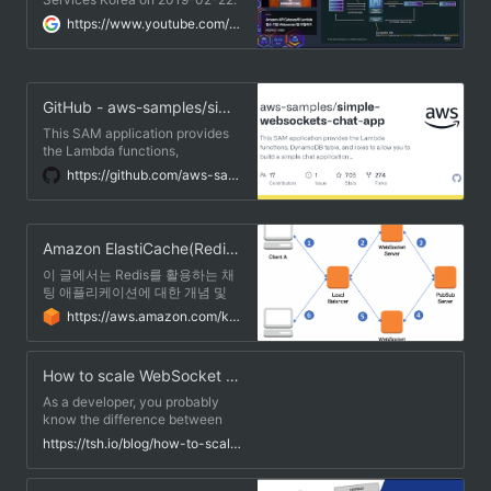
https://www.youtube.com/watch?v=euQZbYT6cF4
GitHub - aws-samples/simple-websockets-chat-app: This SAM application provides the Lambda functions, DynamoDB table, and roles to allow you to build a simple chat application based on API Gateway's new WebSocket-based API feature.
This SAM application provides
the Lambda functions,
DynamoDB table, and roles to
https://github.com/aws-samples/simple-websockets-chat-app
allow you to build a simple chat
application based on API
Gateway's new WebSocket-
based API feature. - GitHub -
Amazon ElastiCache(Redis)를 이용한 채팅 애플리케이션 구성 방법 | Amazon Web Services
aws-samples/simple-
websockets-chat-app: This
이 글에서는 Redis를 활용하는 채
SAM application provides the
팅 애플리케이션에 대한 개념 및
Lambda functions, DynamoDB
아키텍처를 살펴 볼 예정입니다.
https://aws.amazon.com/ko/blogs/korea/how-to-build-a-chat-application-with-amazon-elasticache-for-redis/
table, and roles to allow you to
또한, 채팅 클라이언트와 서버에
build a simple chat application
대한 자세한 구성방법 그리고 사용
based on API Gateway's new
자 AWS에 채팅 예제 애플리케이션
How to scale WebSocket - horizontal scaling with WebSocket
WebSocket-based API feature.
을 배포하는 방법에 대해서 이야기
를 나누어 보겠습니다. 사전 지식
As a developer, you probably
채팅 애플리케이션을 작성하기 위
know the difference between
해서는, 클라이언트가 채팅방 안에
vertical and horizontal scaling.
https://tsh.io/blog/how-to-scale-websocket/
속해있는 다른 참여자들에게 메시
But if you don't have much
지를 전달하기 위한 통신 채널이
experience with the WebSocket
필요합니다.
protocol, you might not realize