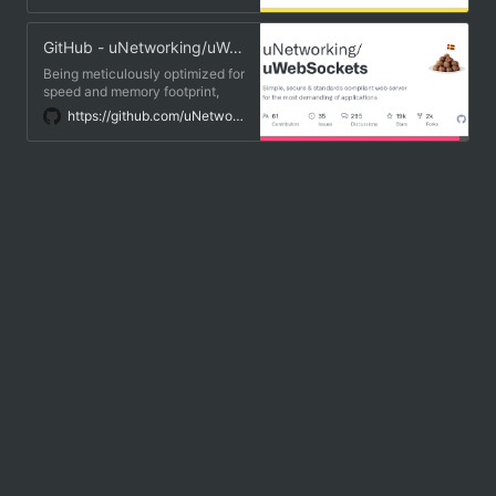
동영상 송출자가 시청자가 보낸 코
quite extensive Autobahn test
멘트에 답변하면서 송출자와 시청
suite: server, client. Note: This
GitHub - uNetworking/uWebSockets: Simple, secure & standards compliant web server for the most demanding of applications
자 사이의 접점이 되기도 합니다.
module does not work in the
browser. The client in the docs is
Being meticulously optimized for
a reference to a back end with
speed and memory footprint,
the role of a client in the
µWebSockets is fast enough to
https://github.com/uNetworking/uWebSockets
WebSocket communication.
do encrypted TLS 1.3 messaging
quicker than most alternative
servers can do even
unencrypted, cleartext
messaging. Furthermore, we
partake in Google's OSS-Fuzz
with a ~95% daily fuzzing
coverage with no sanitizer
issues.