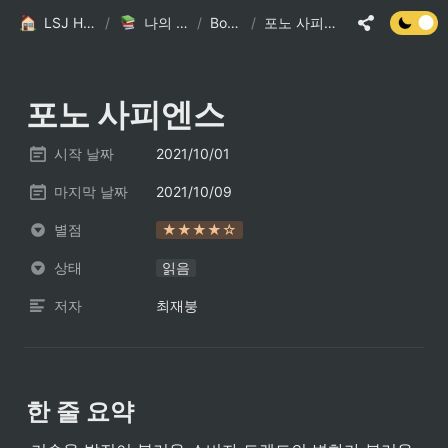
LSJ HOME
/
나의 책장
/
Books
/
포노 사피엔스
포노 사피엔스
시작 날짜
2021/10/01
마지막 날짜
2021/10/09
별점
★★★★☆
상태
읽음
저자
최재붕
한 줄 요약