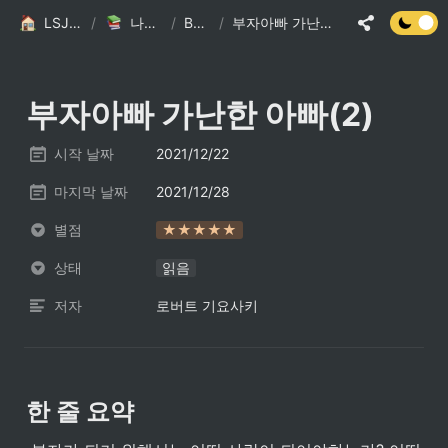
LSJ HOME
/
나의 책장
/
Books
/
부자아빠 가난한 아빠(2)
부자아빠 가난한 아빠(2)
시작 날짜
2021/12/22
마지막 날짜
2021/12/28
별점
★★★★★
상태
읽음
저자
로버트 기요사키
한 줄 요약