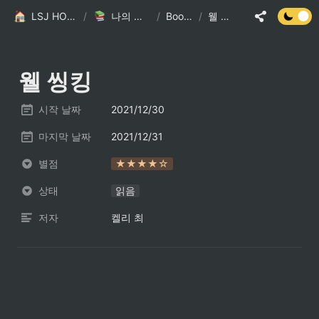
LSJ HOME
/
나의 책장
/
Books
/
웰 씽킹
웰 씽킹
시작 날짜
2021/12/30
마지막 날짜
2021/12/31
별점
★★★★☆
상태
읽음
저자
켈리 최