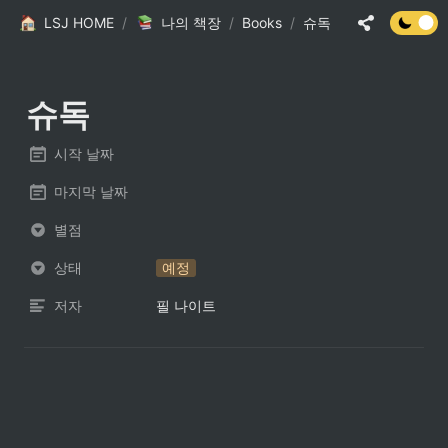
LSJ HOME
/
나의 책장
/
Books
/
슈독
슈독
시작 날짜
마지막 날짜
별점
상태
예정
저자
필 나이트