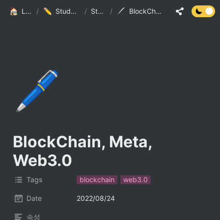
LSJ HOME
/
Study And Practice
/
StudyList
/
BlockChain, Meta, Web3.0
🖊️
BlockChain, Meta, 
Web3.0
Tags
blockchain
web3.0
Date
2022/08/24
속성