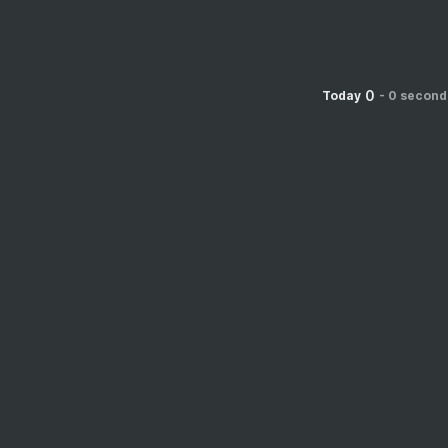
0
Today
-
0 second