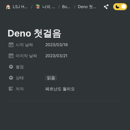
LSJ HOME
/
나의 책장
/
Books
/
Deno 첫걸음
Deno 첫걸음
시작 날짜
2023/03/16
마지막 날짜
2023/03/21
별점
상태
읽음
저자
페르난도 돌리오