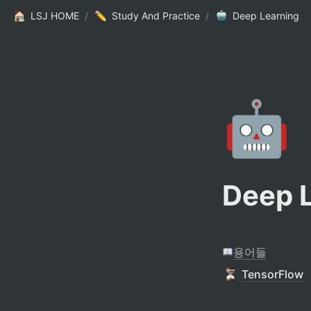
LSJ HOME
/
Study And Practice
/
Deep Learning
🤖
Deep 
용어들
TensorFlow