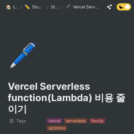
LSJ HOME
/
Study And Practice
/
StudyList
/
Vercel Serverless function(Lambda) 비용 줄이기
🖊️
Vercel Serverless 
function(Lambda) 비용 줄
이기
Tags
vercel
serverless
Nextjs
optimize