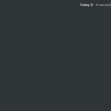
0
Today
-
0 second